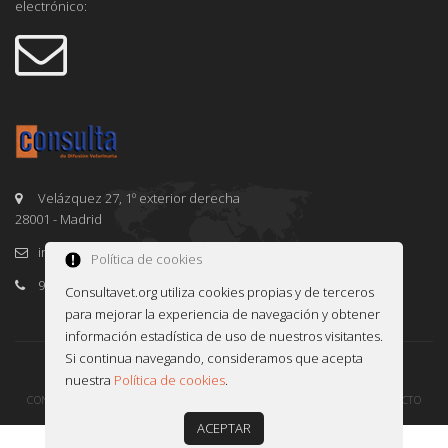
electrónico:
Velázquez 27, 1º exterior derecha
28001 - Madrid
info@consultavet.org
Política de cookies
91 995 38 25
Consultavet.org utiliza cookies propias y de terceros
para mejorar la experiencia de navegación y obtener
información estadística de uso de nuestros visitantes.
Si continua navegando, consideramos que acepta
© 2016-2026 CONSULTAVET
INFOWARE
nuestra
Política de cookies
.
CONDICIONES DE USO
POLÍTICA DE PRIVACIDAD Y COOKIES
CONTACTO
ACEPTAR