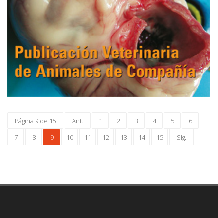
Página 9 de 15
Ant.
1
2
3
4
5
6
7
8
9
10
11
12
13
14
15
Sig.