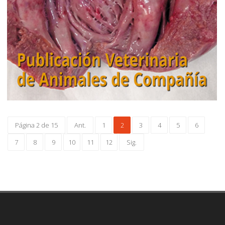
Página 2 de 15
Ant.
1
2
3
4
5
6
7
8
9
10
11
12
Sig.