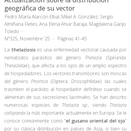
geográfica de su vector
Pedro María Alarcón-Elbal; Mikel A. González; Sergio
Almiñana Fletes; Ana Elena Ahuir Baraja; Magdalena Garijo
Toledo
Nº325, Noviembre '25
Páginas 41-45
La
thelaziosis
es una enfermedad vectorial causada por
nematodos parásitos del género
Thelazia
(Spirurida:
Thelaziidae), que afecta a los ojos de un amplio espectro
de hospedadores. Los vectores transmisores son moscas
del género
Phortica
(Diptera: Drosophilidae) las cuales
trasmiten el parásito al hospedador definitivo cuando se
alimentan de sus secreciones lacrimales. Se han descrito
numerosas especies de
Thelazia
sp., siendo
Thelazia
callipaeda
la más importante actualmente en Europa. Se le
conoce comúnmente como “
el gusano oriental del ojo
”
por su clásica distribución en países de Asia, si bien su