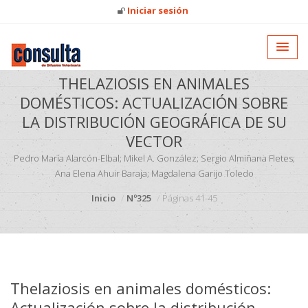
Iniciar sesión
THELAZIOSIS EN ANIMALES
DOMÉSTICOS: ACTUALIZACIÓN SOBRE
LA DISTRIBUCIÓN GEOGRÁFICA DE SU
VECTOR
Pedro María Alarcón-Elbal; Mikel A. González; Sergio Almiñana Fletes;
Ana Elena Ahuir Baraja; Magdalena Garijo Toledo
Inicio
Nº325
Páginas 41-45
Thelaziosis en animales domésticos:
Actualización sobre la distribución