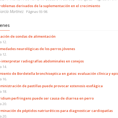
roblemas derivados de la suplementación en el crecimiento
 García Martínez.
Páginas 93-98.
enes
ación de sondas de alimentación
a 12.
medades neurológicas de los perros jóvenes
a 12.
interpretar radiografías abdominales en conejos
a 14.
miento de Bordetella bronchiseptica en gatos: evaluación clínica y ep
a 16.
ministración de pastillas puede provocar estenosis esofágica
a 18.
ridium perfringens puede ser causa de diarrea en perro
a 20.
minación de péptidos natriuréticos para diagnosticar cardiopatías
a 20.