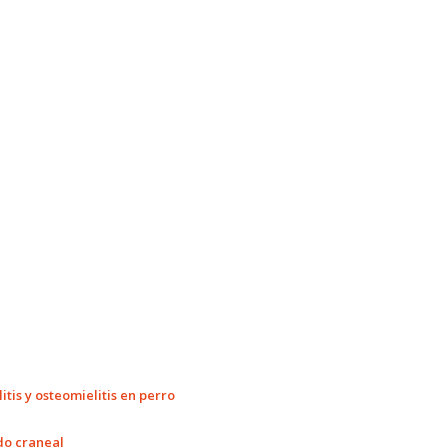
itis y osteomielitis en perro
ado craneal