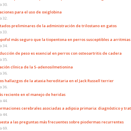
a 30.
aciones para el uso de oxiglobina
a 32.
tados preliminares de la administración de trilostano en gatos
a 33.
opofol más seguro que la tiopentona en perros susceptibles a arritmias
a 34.
ducción de peso es esencial en perros con osteoartritis de cadera
a 35.
ación clínica de la S-adenosilmetionina
a 36.
s hallazgos de la ataxia hereditaria en el Jack Russell terrier
a 36.
s reciente en el manejo de heridas
a 44.
rmaciones cerebrales asociadas a adipsia primaria: diagnóstico y tra
a 44.
esta a las preguntas más frecuentes sobre piodermas recurrentes
a 69.