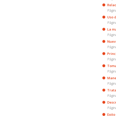
Relac
Págin
Uso d
Págin
La ma
Págin
Nueva
Págin
Princ
Págin
Toma 
Págin
Manej
Págin
Trata
Págin
Descr
Págin
Exito