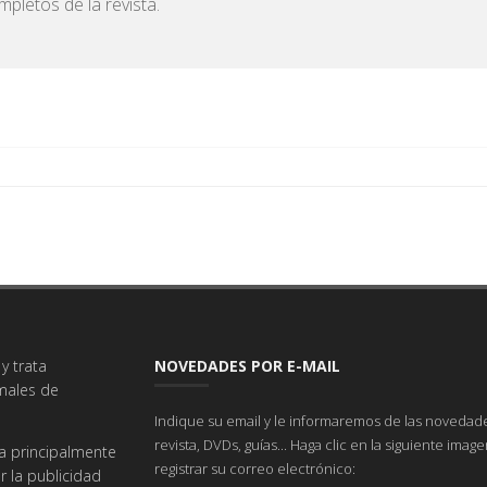
pletos de la revista.
y trata
NOVEDADES POR E-MAIL
imales de
Indique su email y le informaremos de las novedade
revista, DVDs, guías... Haga clic en la siguiente imag
a principalmente
registrar su correo electrónico:
r la publicidad