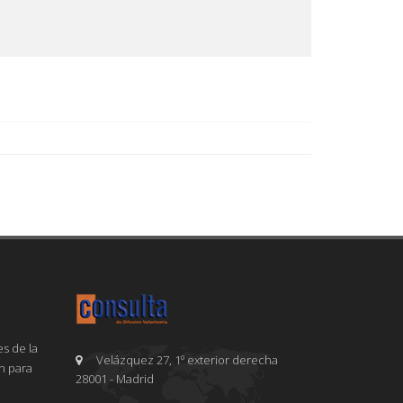
s de la
Velázquez 27, 1º exterior derecha
en para
28001 - Madrid