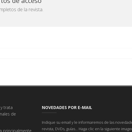
atos de acceso
pletos de la revista.
y trata
NOVEDADES POR E-MAIL
imales de
Indique su email y le informaremos de las novedade
revista, DVDs, guías... Haga clic en la siguiente imag
a principalmente