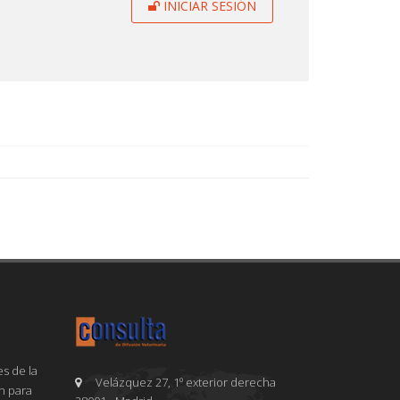
INICIAR SESIÓN
s de la
Velázquez 27, 1º exterior derecha
en para