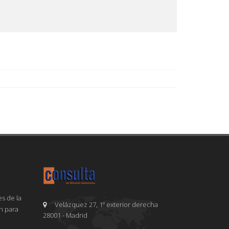
s de la
Velázquez 27, 1º exterior derecha
en para
28001 - Madrid