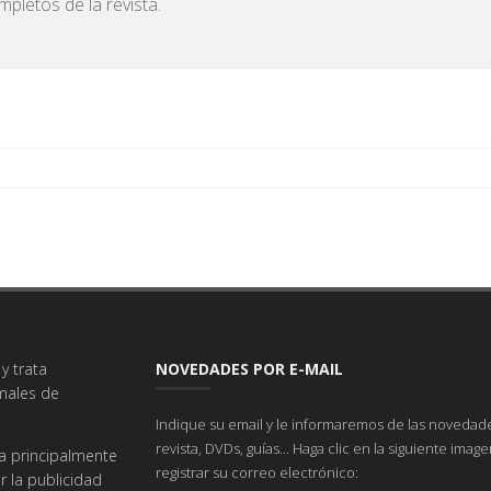
pletos de la revista.
y trata
NOVEDADES POR E-MAIL
imales de
Indique su email y le informaremos de las novedade
revista, DVDs, guías... Haga clic en la siguiente imag
a principalmente
registrar su correo electrónico:
r la publicidad