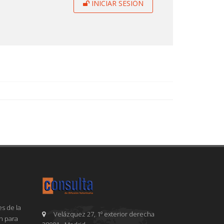
INICIAR SESIÓN
s de la
Velázquez 27, 1º exterior derecha
en para