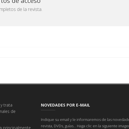
atos de acceso
pletos de la revista.
y trata
NOVEDADES POR E-MAIL
imales de
Indique su email y le informaremos de las novedade
revista, DVDs, guías... Haga clic en la siguiente imag
a principalmente