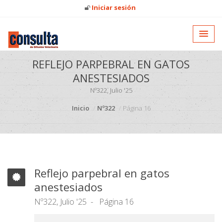
Iniciar sesión
REFLEJO PARPEBRAL EN GATOS
ANESTESIADOS
Nº322, Julio '25
Inicio
Nº322
Página 16
Reflejo parpebral en gatos
anestesiados
Nº322, Julio '25
Página 16