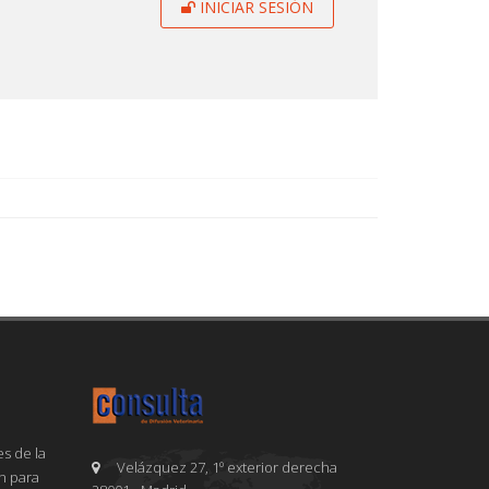
INICIAR SESIÓN
s de la
Velázquez 27, 1º exterior derecha
en para