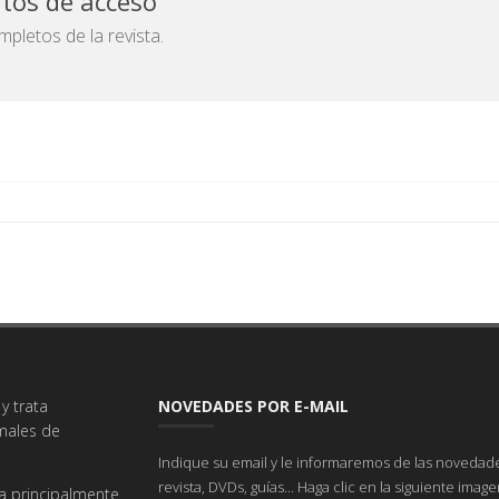
atos de acceso
pletos de la revista.
y trata
NOVEDADES POR E-MAIL
imales de
Indique su email y le informaremos de las novedade
revista, DVDs, guías... Haga clic en la siguiente imag
a principalmente