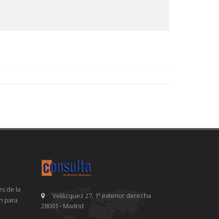
s de la
Velázquez 27, 1º exterior derecha
en para
28001 - Madrid