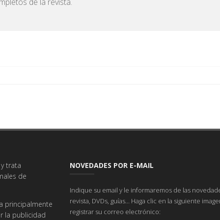
pletos de la revista.
y trata
NOVEDADES POR E-MAIL
imales de
Indique su email y le informaremos de las novedade
revista, DVDs, guías... Haga clic en la siguiente imag
a principalmente
registrar su correo electrónico:
r la publicidad