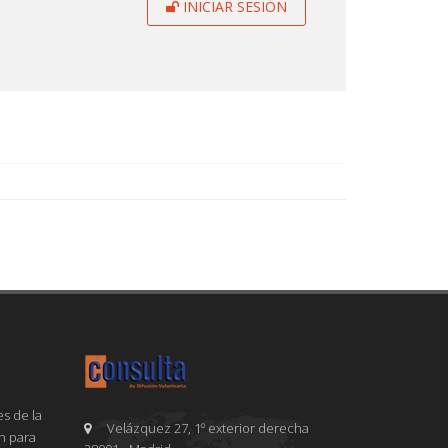
INICIAR SESIÓN
s de la
Velázquez 27, 1º exterior derecha
en para