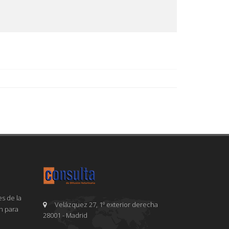
s de la
Velázquez 27, 1º exterior derecha
en para
28001 - Madrid