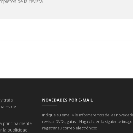
pletos de la revista.
y trata
NOVEDADES POR E-MAIL
imales de
Indique su email y le informaremos de las novedade
revista, DVDs, guías... Haga clic en la siguiente imag
a principalmente
registrar su correo electrónico:
r la publicidad