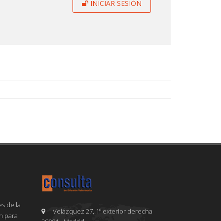
INICIAR SESIÓN
s de la
Velázquez 27, 1º exterior derecha
en para