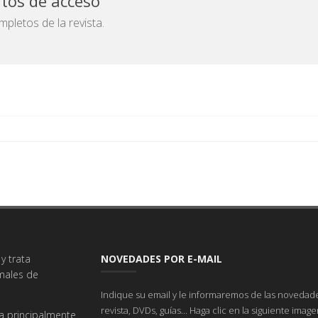
atos de acceso
pletos de la revista.
y trata
NOVEDADES POR E-MAIL
imales de
Indique su email y le informaremos de las novedade
revista, DVDs, guías... Haga clic en la siguiente imag
a principalmente