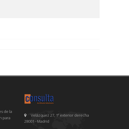
s de la
Velázquez 27, 1º exterior derecha
en para
28001 - Madrid