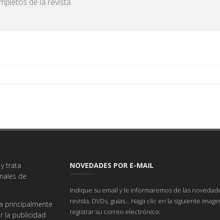
pletos de la revista.
y trata
NOVEDADES POR E-MAIL
imales de
Indique su email y le informaremos de las novedade
revista, DVDs, guías... Haga clic en la siguiente imag
a principalmente
registrar su correo electrónico:
r la publicidad