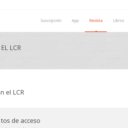
Suscripción
App
Revista
Libros
EL LCR
n el LCR
atos de acceso