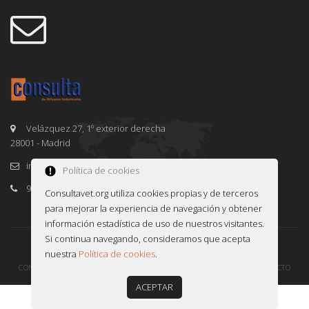
Velázquez 27, 1º exterior derecha
28001 - Madrid
info@consultavet.org
Política de cookies
91 995 38 25
Consultavet.org utiliza cookies propias y de terceros
para mejorar la experiencia de navegación y obtener
información estadística de uso de nuestros visitantes.
Si continua navegando, consideramos que acepta
© 2016-2026 CONSULTAVET
INFOWARE
nuestra
Política de cookies
.
CONDICIONES DE USO
POLÍTICA DE PRIVACIDAD Y COOKIES
CONTACTO
ACEPTAR