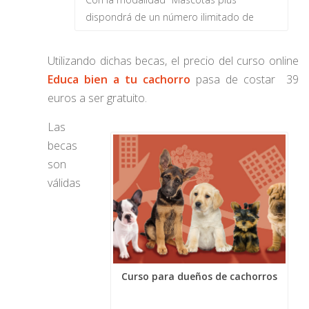
dispondrá de un número ilimitado de
becas de los cursos de cachorros y
gatitos, y muchas otras ventajas.
Utilizando dichas becas, el precio del curso online
Educa bien a tu cachorro
pasa de costar 39
euros a ser gratuito.
Las
becas
son
válidas
Curso para dueños de cachorros