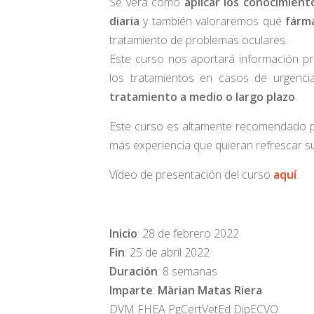
Se verá cómo
aplicar los conocimiento
diaria
y también valoraremos qué
fárm
tratamiento de problemas oculares.
Este curso nos aportará información prá
los tratamientos en casos de urgenci
tratamiento a medio o largo plazo
.
Este curso es altamente recomendado pa
más experiencia que quieran refrescar su
Vídeo de presentación del curso
aquí
.
Inicio
: 28 de febrero 2022
Fin
: 25 de abril 2022
Duración
: 8 semanas
Imparte
:
Màrian Matas Riera
DVM FHEA PgCertVetEd DipECVO