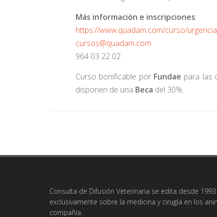
Más información e inscripciones
:
https://www.quadam.com/curso/urgencia
cursos@quadam.com
964 03 22 02
Curso bonificable por
Fundae
para las 
disponen de una
Beca
del 30%.
Consulta de Difusión Veterinaria se edita desde 1993 
exclusivamente sobre la medicina y cirugía en los an
compañía.