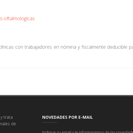
s-oftalmologicas
clínicas con trabajadores en nómina y fiscalmente deducible 
y trata
NOVEDADES POR E-MAIL
imales de
Indique su email y le informaremos de las novedade