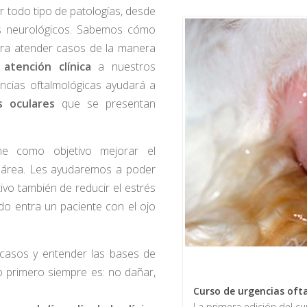
 todo tipo de patologías, desde
s neurológicos. Sabemos cómo
ara atender casos de la manera
atención clínica
a nuestros
encias oftalmológicas ayudará a
s oculares
que se presentan
ene como objetivo mejorar el
a área. Les ayudaremos a poder
etivo también de reducir el estrés
do entra un paciente con el ojo
casos y entender las bases de
o primero siempre es: no dañar,
Curso de urgencias oft
La primera edición del c