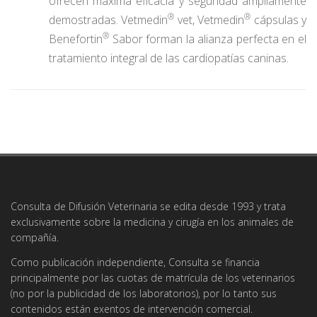
ofrecen máxima eficacia y seguridad ampliamente
®
®
demostradas. Vetmedin
vet, Vetmedin
cápsulas y
®
Benefortin
Sabor forman la alianza perfecta en el
tratamiento integral de las cardiopatías caninas.
Consulta de Difusión Veterinaria se edita desde 1993 y trata
exclusivamente sobre la medicina y cirugía en los animales de
compañía.
Como publicación independiente, Consulta se financia
principalmente por las cuotas de matrícula de los veterinarios
(no por la publicidad de los laboratorios), por lo tanto sus
contenidos están exentos de intervención comercial.