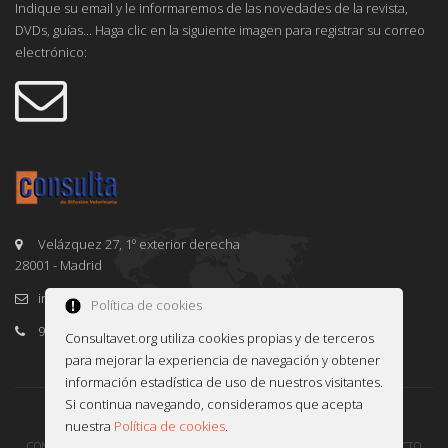
Indique su email y le informaremos de las novedades de la revista,
DVDs, guías... Haga clic en la siguiente imagen para registrar su correo
electrónico:
Velázquez 27, 1º exterior derecha
28001 - Madrid
info@consultavet.org
Política de cookies
91 995 38 25
Consultavet.org utiliza cookies propias y de terceros
para mejorar la experiencia de navegación y obtener
información estadística de uso de nuestros visitantes.
Si continua navegando, consideramos que acepta
© 2016-2026 CONSULTAVET
INFOWARE
nuestra
Política de cookies
.
CONDICIONES DE USO
POLÍTICA DE PRIVACIDAD Y COOKIES
CONTACTO