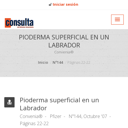
Iniciar sesión
PIODERMA SUPERFICIAL EN UN
LABRADOR
Convenia®
Inicio
Nº144
Páginas 22-22
Pioderma superficial en un
Labrador
Convenia®
Pfizer
Nº144, Octubre '07
Páginas 22-22