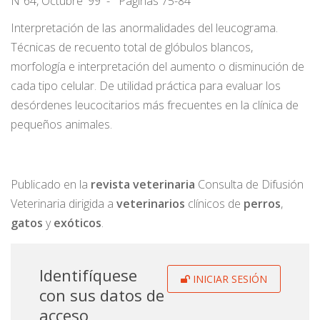
Nº64, Octubre '99
Páginas 75-84
Interpretación de las anormalidades del leucograma.
Técnicas de recuento total de glóbulos blancos,
morfología e interpretación del aumento o disminución de
cada tipo celular. De utilidad práctica para evaluar los
desórdenes leucocitarios más frecuentes en la clínica de
pequeños animales.
Publicado en la
r
evista
veterinaria
Consulta de Difusión
Veterinaria dirigida a
veterinarios
clínicos de
perros
,
gatos
y
exóticos
.
Identifíquese
INICIAR SESIÓN
con sus datos de
acceso