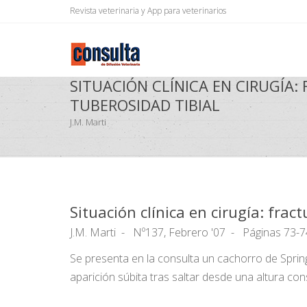
Revista veterinaria y App para veterinarios
SITUACIÓN CLÍNICA EN CIRUGÍA:
TUBEROSIDAD TIBIAL
J.M. Marti
Situación clínica en cirugía: fract
J.M. Marti
Nº137, Febrero '07
Páginas 73-7
Se presenta en la consulta un cachorro de Sprin
aparición súbita tras saltar desde una altura co