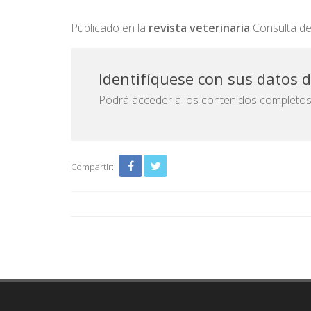
Publicado en la
r
evista
veterinaria
Consulta de 
Identifíquese con sus datos 
Podrá acceder a los contenidos completos d
Compartir: