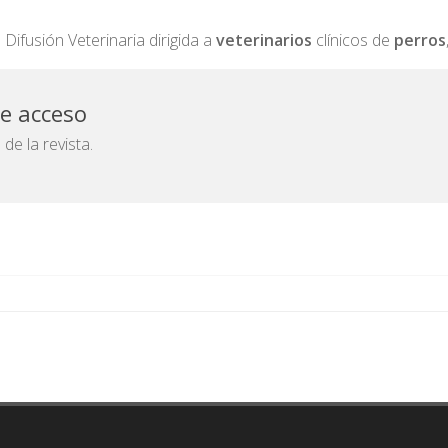
Difusión Veterinaria dirigida a
veterinarios
clínicos de
perros
de acceso
e la revista.