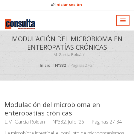
Iniciar sesión
MODULACIÓN DEL MICROBIOMA EN
ENTEROPATÍAS CRÓNICAS
L.M. García Roldán
Inicio
Nº332
Páginas 27-34
Modulación del microbioma en
enteropatías crónicas
L.M. García Roldán
Nº332, Julio '26
Páginas 27-34
La microbiota intestinal, el conjunto de microorganismos