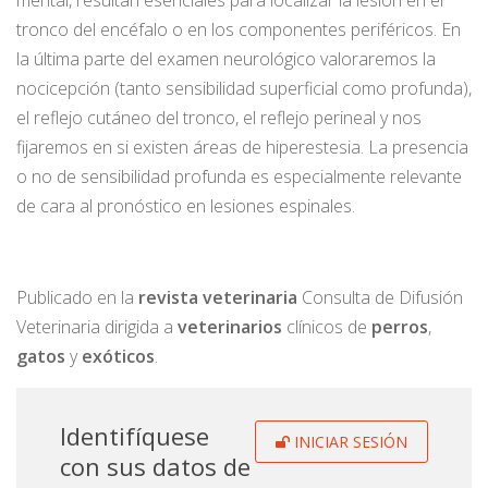
mental, resultan esenciales para localizar la lesión en el
tronco del encéfalo o en los componentes periféricos. En
la última parte del examen neurológico valoraremos la
nocicepción (tanto sensibilidad superficial como profunda),
el reflejo cutáneo del tronco, el reflejo perineal y nos
fijaremos en si existen áreas de hiperestesia. La presencia
o no de sensibilidad profunda es especialmente relevante
de cara al pronóstico en lesiones espinales.
Publicado en la
r
evista
veterinaria
Consulta de Difusión
Veterinaria dirigida a
veterinarios
clínicos de
perros
,
gatos
y
exóticos
.
Identifíquese
INICIAR SESIÓN
con sus datos de