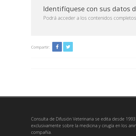
Identifíquese con sus datos 
Podrá acceder a los contenidos completos d
Compartir:
Consulta de Difusión Veterinaria se edita desde 1993 
exclusivamente sobre la medicina y cirugía en los an
compañía.