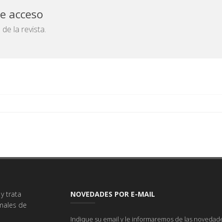
de acceso
e la revista.
y trata
NOVEDADES POR E-MAIL
imales de
Indique su email y le informaremos de las novedade