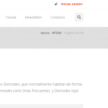
Iniciar sesión
Tienda
Newsletter
Contacto
Inicio
Nº329
Páginas 64-66
ero
Demodex
, que normalmente habitan de forma
modex canis
(más frecuente) y
Demodex injai