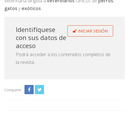
Veterinaria dirigida a
veterinarios
clínicos de
perros
,
gatos
y
exóticos
.
Identifíquese
INICIAR SESIÓN
con sus datos de
acceso
Podrá acceder a los contenidos completos de
la revista.
Compartir: