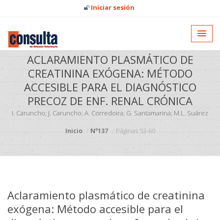
Iniciar sesión
ACLARAMIENTO PLASMÁTICO DE
CREATININA EXÓGENA: MÉTODO
ACCESIBLE PARA EL DIAGNÓSTICO
PRECOZ DE ENF. RENAL CRÓNICA
I. Caruncho; J. Caruncho; A. Corredoira; G. Santamarina; M.L. Suárez
Inicio
Nº137
Páginas 53-60
Aclaramiento plasmático de creatinina
exógena: Método accesible para el