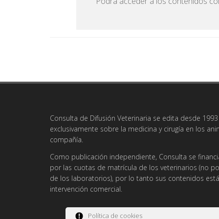
Podrá acceder a los contenidos com
Consulta de Difusión Veterinaria se edita desde 1993 
exclusivamente sobre la medicina y cirugía en los an
compañía.
Como publicación independiente, Consulta se financi
por las cuotas de matrícula de los veterinarios (no po
de los laboratorios), por lo tanto sus contenidos es
intervención comercial.
Política de cookies