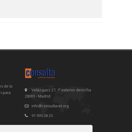
s de la
Velázquez 27, 1º exterior derecha
en para
28001 - Madrid
info@consultavet.org
91 995 38 25