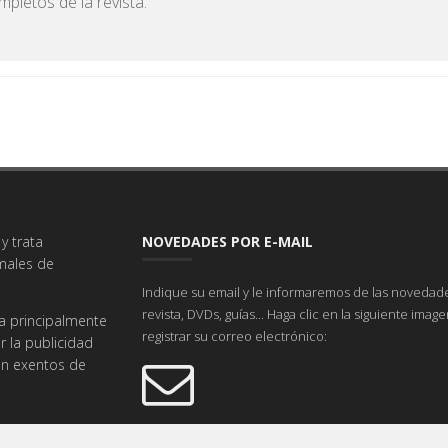
pletos de la revista.
y trata
NOVEDADES POR E-MAIL
imales de
Indique su email y le informaremos de las novedade
revista, DVDs, guías... Haga clic en la siguiente imag
a principalmente
registrar su correo electrónico:
r la publicidad
tán exentos de