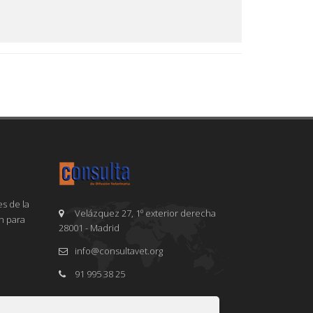
s de la
Velázquez 27, 1º exterior derecha
en para
28001 - Madrid
info@consultavet.org
91 995 38 25