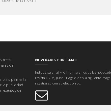
pletos de la revista.
y trata
NOVEDADES POR E-MAIL
imales de
Indique su email y le informaremos de las novedade
revista, DVDs, guías... Haga clic en la siguiente imag
a principalmente
registrar su correo electrónico:
r la publicidad
tán exentos de