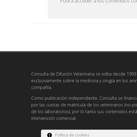
Podrá acceder a los contenidos com
Consulta de Difusión Veterinaria se edita desde 1993 
exclusivamente sobre la medicina y cirugía en los an
compañía.
Como publicación independiente, Consulta se financi
por las cuotas de matrícula de los veterinarios (no po
de los laboratorios), por lo tanto sus contenidos es
intervención comercial.
Política de cookies