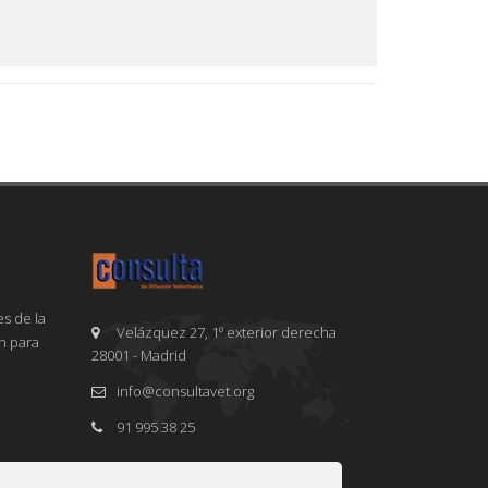
s de la
Velázquez 27, 1º exterior derecha
en para
28001 - Madrid
info@consultavet.org
91 995 38 25