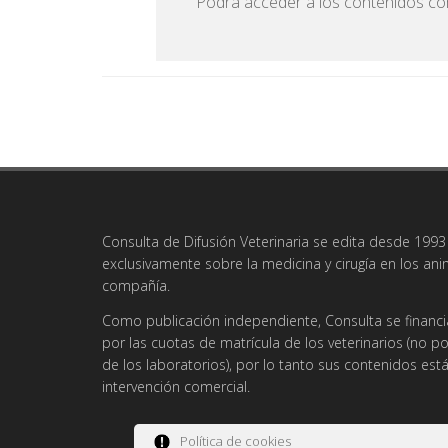
Podrá acceder a los contenidos com
Consulta de Difusión Veterinaria se edita desde 1993 
exclusivamente sobre la medicina y cirugía en los an
compañía.
Como publicación independiente, Consulta se financi
por las cuotas de matrícula de los veterinarios (no po
de los laboratorios), por lo tanto sus contenidos es
intervención comercial.
Política de cookies