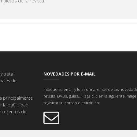
pletos de la revista.
y trata
NOVEDADES POR E-MAIL
imales de
Indique su email y le informaremos de las novedade
revista, DVDs, guías... Haga clic en la siguiente imag
a principalmente
registrar su correo electrónico:
r la publicidad
tán exentos de