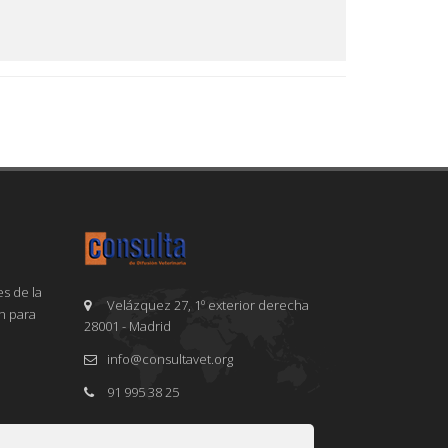
s de la
Velázquez 27, 1º exterior derecha
en para
28001 - Madrid
info@consultavet.org
91 995 38 25