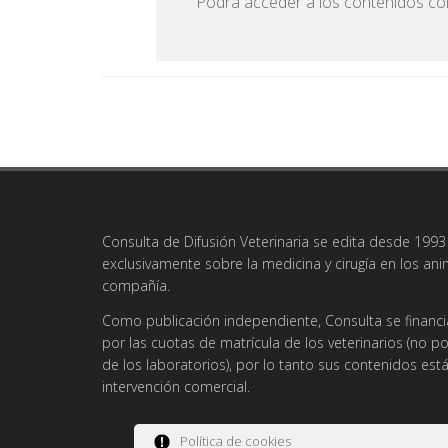
Podrá acceder a los contenidos com
Consulta de Difusión Veterinaria se edita desde 1993 
exclusivamente sobre la medicina y cirugía en los an
compañía.
Como publicación independiente, Consulta se financi
por las cuotas de matrícula de los veterinarios (no po
de los laboratorios), por lo tanto sus contenidos es
intervención comercial.
Política de cookies