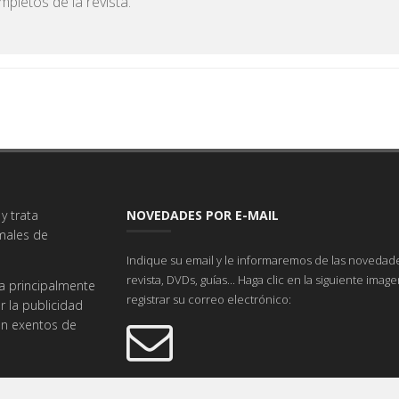
pletos de la revista.
y trata
NOVEDADES POR E-MAIL
imales de
Indique su email y le informaremos de las novedade
revista, DVDs, guías... Haga clic en la siguiente imag
a principalmente
registrar su correo electrónico:
r la publicidad
tán exentos de