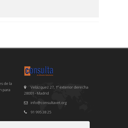
s de la
Velázquez 27, 1º exterior derecha
en para
28001 - Madrid
info@consultavet.org
91 995 38 25