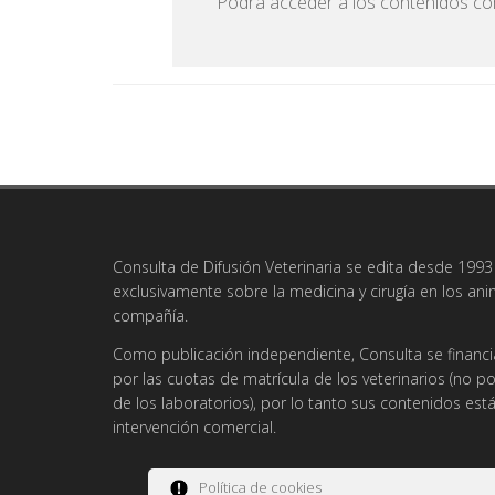
Podrá acceder a los contenidos com
Consulta de Difusión Veterinaria se edita desde 1993 
exclusivamente sobre la medicina y cirugía en los an
compañía.
Como publicación independiente, Consulta se financi
por las cuotas de matrícula de los veterinarios (no po
de los laboratorios), por lo tanto sus contenidos es
intervención comercial.
Política de cookies