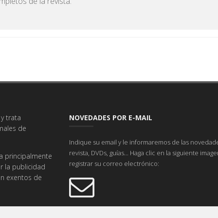
pletos de la revista.
y trata
NOVEDADES POR E-MAIL
imales de
Indique su email y le informaremos de las novedade
revista, DVDs, guías... Haga clic en la siguiente imag
a principalmente
registrar su correo electrónico:
r la publicidad
tán exentos de